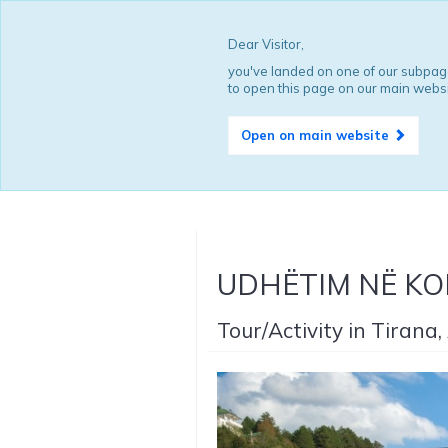
Dear Visitor,
you've landed on one of our subpage
to open this page on our main websi
Open on main website
UDHËTIM NË KO
Tour/Activity in Tirana,